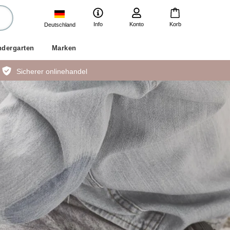
Info
Konto
Korb
Deutschland
ndergarten
Marken
Sicherer onlinehandel