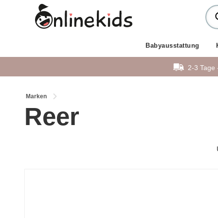
Babyausstattung
2-3 Tage 
Marken
Reer