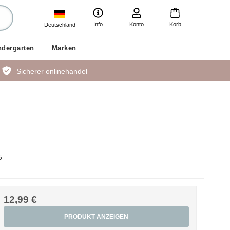
Info
Konto
Korb
Deutschland
ndergarten
Marken
Sicherer onlinehandel
5
12,99 €
PRODUKT ANZEIGEN