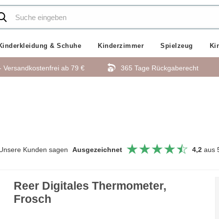
Kinderkleidung & Schuhe
Kinderzimmer
Spielzeug
Ki
- Versandkostenfrei ab
79 €
365 Tage Rückgaberecht
Unsere Kunden sagen
Ausgezeichnet
4,2
aus 
Reer Digitales Thermometer,
Frosch