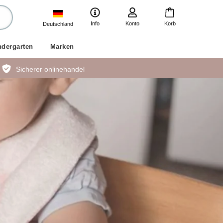
Info
Konto
Korb
Deutschland
ndergarten
Marken
Sicherer onlinehandel