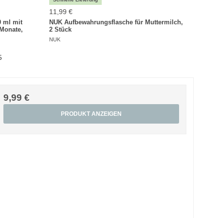
11,99 €
10,99
 ml mit
NUK Aufbewahrungsflasche für Muttermilch,
NUK F
 Monate,
2 Stück
Silik
NUK
NUK
5
9,99 €
PRODUKT ANZEIGEN