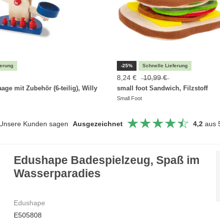
-25%
8,24 €
10,99 €
age mit Zubehör (6-teilig), Willy
small foot Sandwich, Filzstoff
Small Foot
Unsere Kunden sagen
Ausgezeichnet
4,2
aus 
Edushape Badespielzeug, Spaß im
Wasserparadies
Edushape
E505808