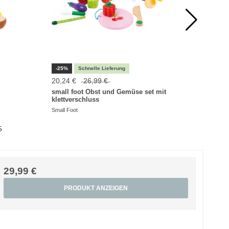
-25%
20,24 €
26,99 €
47,99
small foot Obst und Gemüse set mit
Kinde
klettverschluss
Kinder 
Small Foot
5
29,99 €
PRODUKT ANZEIGEN