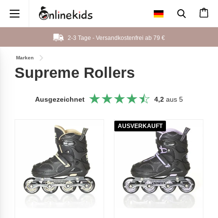
×
2-3 Tage - Versandkostenfrei ab
79 €
Marken
Supreme Rollers
Ausgezeichnet
4,2
aus 5
AUSVERKAUFT