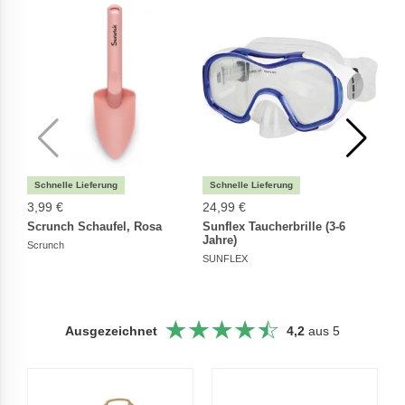
3,99 €
24,99 €
21,9
Scrunch Schaufel, Rosa
Sunflex Taucherbrille (3-6
Sunfl
Jahre)
Anim
Scrunch
SUNFLEX
SUNF
Ausgezeichnet
4,2
aus 5