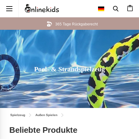
×
365 Tage Rückgaberecht
Pool- & Strandspielzeug
Spielzeug
Außen Spielen
Beliebte Produkte