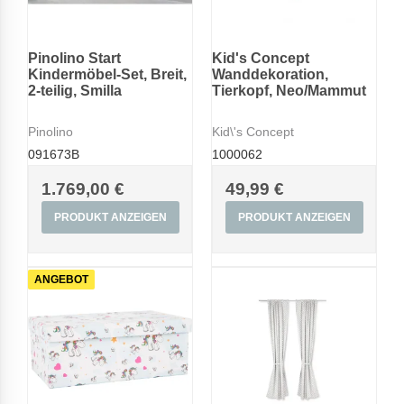
Pinolino Start
Kid's Concept
Kindermöbel-Set, Breit,
Wanddekoration,
2-teilig, Smilla
Tierkopf, Neo/Mammut
Pinolino
Kid\'s Concept
091673B
1000062
1.769,00 €
49,99 €
PRODUKT ANZEIGEN
PRODUKT ANZEIGEN
ANGEBOT