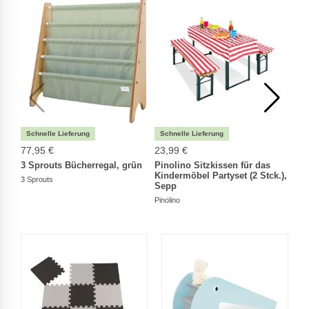
77,95 €
23,99 €
165,
3 Sprouts Bücherregal, grün
Pinolino Sitzkissen für das
Pino
Kindermöbel Partyset (2 Stck.),
Baby
3 Sprouts
Sepp
Pinoli
Pinolino