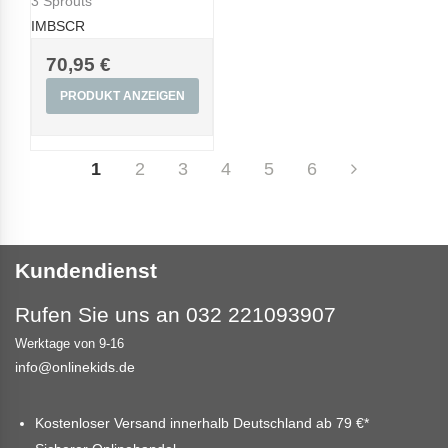
3 Sprouts
IMBSCR
70,95 €
PRODUKT ANZEIGEN
1
2
3
4
5
6
Kundendienst
Rufen Sie uns an 032 221093907
Werktage von 9-16
info@onlinekids.de
Kostenloser Versand innerhalb Deutschland ab
79 €
*