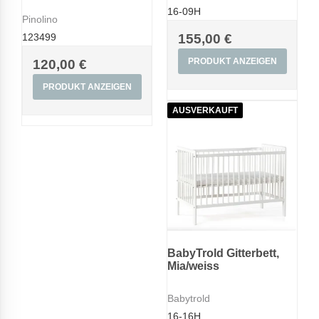
16-09H
Pinolino
123499
155,00 €
PRODUKT ANZEIGEN
120,00 €
PRODUKT ANZEIGEN
AUSVERKAUFT
BabyTrold Gitterbett,
Mia/weiss
Babytrold
16-16H