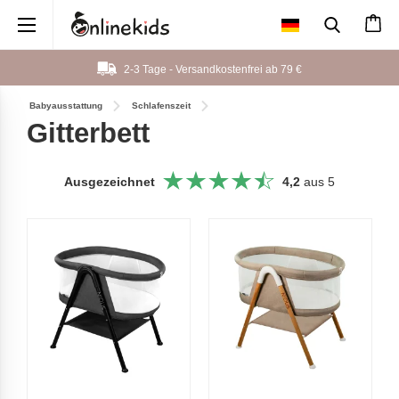
×
2-3 Tage - Versandkostenfrei ab
79 €
Babyausstattung
Schlafenszeit
Gitterbett
Ausgezeichnet
4,2
aus 5