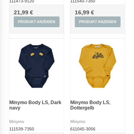
111473-9120
111540-7350
21,99 €
16,99 €
PRODUKT ANZEIGEN
PRODUKT ANZEIGEN
Minymo Body LS, Dark
Minymo Body LS,
navy
Dottergelb
Minymo
Minymo
111539-7350
611045-3056