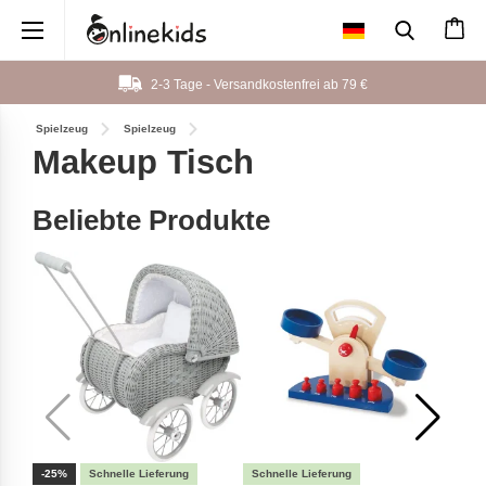
×
2-3 Tage - Versandkostenfrei ab
79 €
Spielzeug
Spielzeug
Makeup Tisch
Beliebte Produkte
-25%
-25