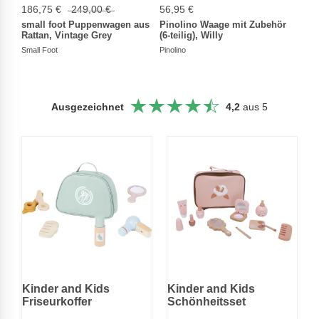
186,75 €
249,00 €
56,95 €
8,24
small foot Puppenwagen aus
Pinolino Waage mit Zubehör
smal
Rattan, Vintage Grey
(6-teilig), Willy
Small
Small Foot
Pinolino
Ausgezeichnet
4,2
aus 5
Kinder and Kids
Kinder and Kids
Friseurkoffer
Schönheitsset