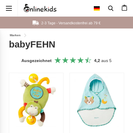
×
2-3 Tage - Versandkostenfrei ab
79 €
Marken
babyFEHN
Ausgezeichnet
4,2
aus 5